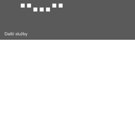
Další služby
Síťové služby
Výpočty
Datová úložiště
Bezpečnost
Multimédia
Identita
Kontakt
CESNET, z. s. p. o.
Generála Píky 26
160 00 Praha 6